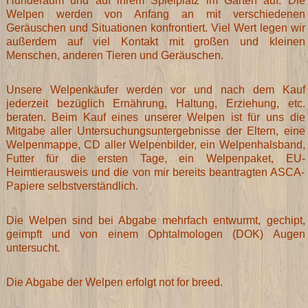
Hunderaum und auf
ihrem Spielplatz im Garten auf. Die
Welpen werden von Anfang an mit verschiedenen
Geräuschen und
Situationen konfrontiert. Viel Wert legen wir
außerdem auf viel Kontakt mit großen und kleinen
Menschen,
anderen Tieren und Geräuschen.
Unsere Welpenkäufer werden vor und nach dem Kauf
jederzeit bezüglich Ernährung, Haltung, Erziehung,
etc.
beraten. Beim Kauf eines unserer Welpen ist für uns die
Mitgabe aller Untersuchungsuntergebnisse
der Eltern, eine
Welpenmappe, CD aller Welpenbilder, ein Welpenhalsband,
Futter für die ersten Tage, ein
Welpenpaket, EU-
Heimtierausweis und die von mir bereits beantragten ASCA-
Papiere selbstverständlich.
D
ie Welpen sind bei Abgabe mehrfach entwurmt, gechipt,
geimpft und von einem Ophtalmologen (DOK)
Augen
untersucht.
Die Abgabe der Welpen erfolgt not for breed.